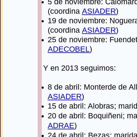
5 de noviembre: Calomard
(coordina
ASIADER
)
19 de noviembre: Noguera
(coordina
ASIADER
)
25 de noviembre: Fuendet
ADECOBEL
)
Y en 2013 seguimos:
8 de abril: Monterde de A
ASIADER
)
15 de abril: Alobras; mar
20 de abril: Boquiñeni; m
ADRAE
)
24
de abril: Bezas; marid